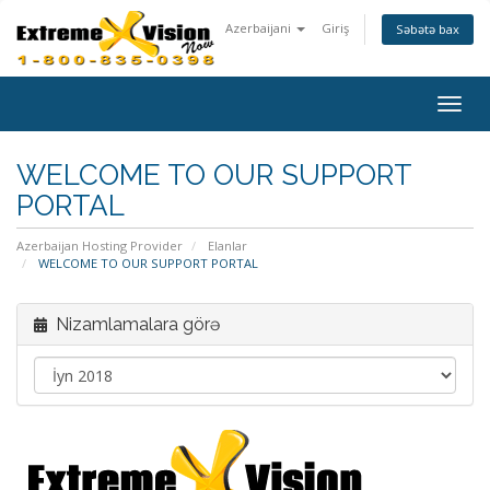
Azerbaijani
Giriş
Səbətə bax
Naviq
keçid
WELCOME TO OUR SUPPORT
PORTAL
Azerbaijan Hosting Provider
Elanlar
WELCOME TO OUR SUPPORT PORTAL
Nizamlamalara görə